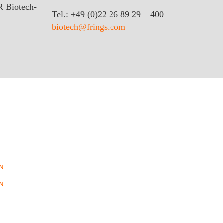
Biotech-
Tel.: +49 (0)22 26 89 29 – 400
biotech@frings.com
N
N