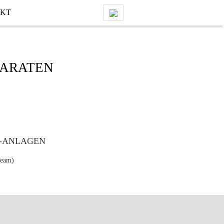
KT
PARATEN
ream)