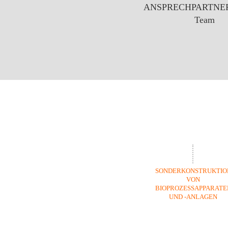
ANSPRECHPARTNER 
Team
SONDERKONSTRUKTIO
VON
BIOPROZESSAPPARATE
UND -ANLAGEN